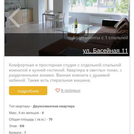
Апартаменты с 1 спальней
ул. Басейная 11
Комфортная и просторная студия с отдельной спальной
комнатой и кухней-гостиной. Квартира в светлых тонах, с
разделенными зонами. Ванная комната с душевой
кабиной. Также есть стиральная машина.
В любимые
подробнее
Тип квартиры -
Двухкомнатная квартира
Макс. К-во жильцов -
4
Общая площадь ( кв.м.) -
70
Этаж -
5/6
Кровати -
1