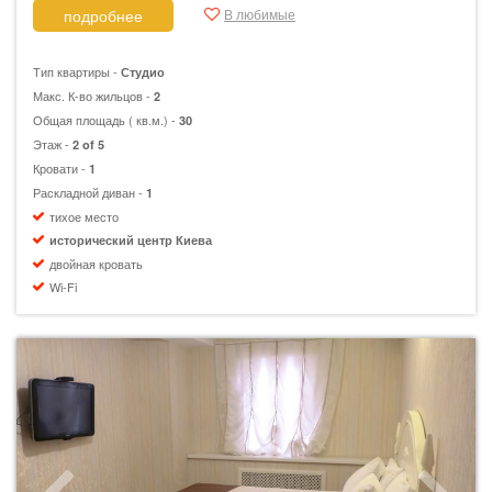
В любимые
подробнее
Тип квартиры -
Студио
Макс. К-во жильцов -
2
Общая площадь ( кв.м.) -
30
Этаж -
2 of 5
Кровати -
1
Раскладной диван -
1
тихое место
исторический центр Киева
двойная кровать
Wi-Fi