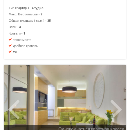
Тип квартиры -
Студио
Макс. К-во жильцов -
2
Общая площадь ( кв.м.) -
35
Этаж -
4
Кровати -
1
тихое место
двойная кровать
Wi-Fi
Однокомнатная квартира класса