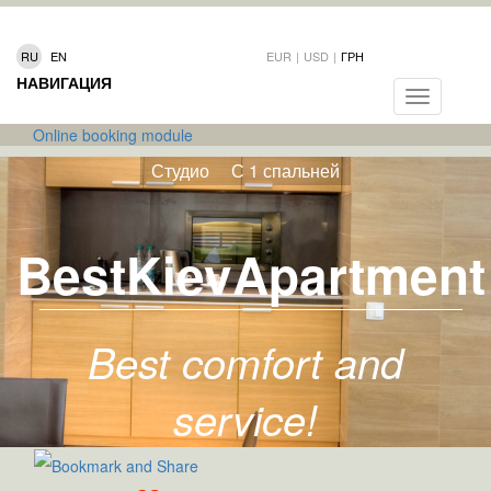
RU
EN
EUR
|
USD
|
ГРН
НАВИГАЦИЯ
Toggle
navigation
Online booking module
Студио
С 1 спальней
BestKievApartment
Best comfort and
service!