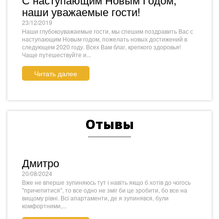
наши уважаемые гости!
23/12/2019
Наши глубокоуважаемые гости, мы спешим поздравить Вас с
наступающим Новым годом, пожелать новых достижений в
следующем 2020 году. Всех Вам благ, крепкого здоровья!
Чаще путешествуйте и...
Читать далее
Отывы
Дмитро
20/08/2024
Вже не вперше зупиняюсь тут і навіть якщо б хотів до чогось
"причепитися", то все одно не зміг би це зробити, бо все на
вищому рівні. Всі апартаменти, де я зупинявся, були
комфортними,...