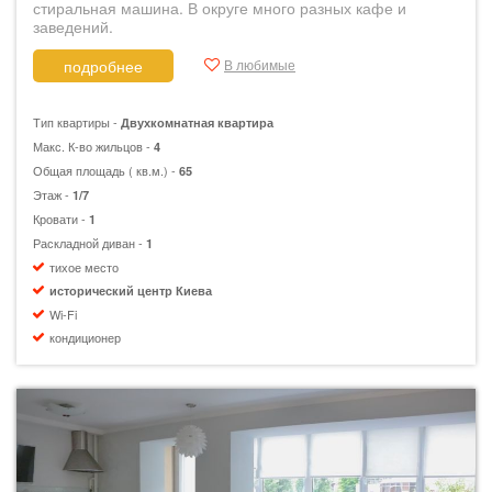
стиральная машина. В округе много разных кафе и
заведений.
В любимые
подробнее
Тип квартиры -
Двухкомнатная квартира
Макс. К-во жильцов -
4
Общая площадь ( кв.м.) -
65
Этаж -
1/7
Кровати -
1
Раскладной диван -
1
тихое место
исторический центр Киева
Wi-Fi
кондиционер