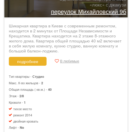
«люкс» с джакузи
переулок Михайловский 9б
Шикарная квартира в Киеве с современным ремонтом,
находится в 2 минутах от Площади Независимости и
Крещатика. Квартира находится на 2 этаже 8-этажного
жилого дома. Квартира общей площадью 40 м2 включает
в себя жилую комнату, кухню студию, ванную комнату и
большой балкон-лоджию.
В любимые
подробнее
Тип квартиры -
Студио
Макс. К-во жильцов -
2
Общая площадь ( кв.м.) -
40
Этаж -
2/8
Кровати -
1
тихое место
ремонт 2014
двойная кровать
Лифт -
No