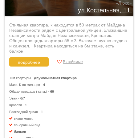
«Люкс»
ул.Костельная, 11.
Стильная квартира, к находится в 50 метрах от Майдана
Независимости рядом с центральной улицей .Ближайшие
станции метро Майдан Независимости, Крещатик.
Общая площадь квартиры 55 м2. Включает кухню студию
и санузел. Квартира находиться на 6м этаже, есть
балкон.
В любимые
подробнее
Тип квартиры -
Двухкомнатная квартира
Макс. К-во жильцов -
4
Общая площадь ( кв.м.) -
60
Этаж -
6/7
Кровати -
1
Раскладной диван -
1
тихое место
панорамный вид
балкон