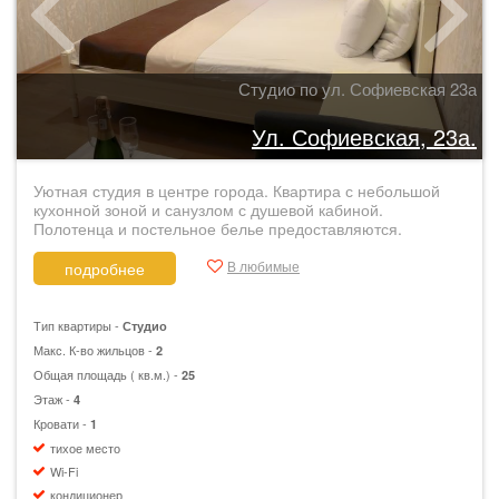
Студио по ул. Софиевская 23а
Ул. Софиевская, 23а.
Уютная студия в центре города. Квартира с небольшой
кухонной зоной и санузлом с душевой кабиной.
Полотенца и постельное белье предоставляются.
В любимые
подробнее
Тип квартиры -
Студио
Макс. К-во жильцов -
2
Общая площадь ( кв.м.) -
25
Этаж -
4
Кровати -
1
тихое место
Wi-Fi
кондиционер