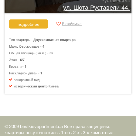
Руставели 44
ул. Шота Руставели 44.
В любимые
подробнее
Тип квартиры -
Двухкомнатная квартира
Макс. К-во жильцов -
4
Общая площадь ( кв.м.) -
55
Этаж -
6/7
Кровати -
1
Раскладной диван -
1
панорамный вид
исторический центр Киева
© 2009 bestkievapartment.ua Все права защищены.
квартиры посуточно киев
1-но
2-х
3-х комнатные
›
›
›
›