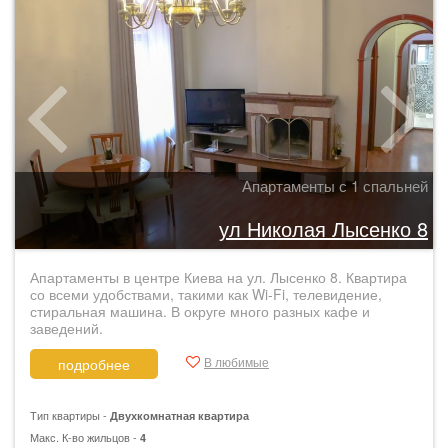
Апартаменты с 1 спальней
ул Николая Лысенко 8
Апартаменты в центре Киева на ул. Лысенко 8. Квартира
со всеми удобствами, такими как Wi-Fi, телевидение,
стиральная машина. В округе много разных кафе и
заведений.
В любимые
подробнее
Тип квартиры -
Двухкомнатная квартира
Макс. К-во жильцов -
4