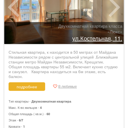
Двухкомнатная квартира класса
«Люкс»
ул.Костельная, 11.
Стильная квартира, к находится в 50 метрах от Майдана
Независимости рядом с центральной улицей .Ближайшие
станции метро Майдан Независимости, Крещатик.
Общая площадь квартиры 55 м2. Включает кухню студию
и санузел. Квартира находиться на 6м этаже, есть
балкон.
В любимые
подробнее
Тип квартиры -
Двухкомнатная квартира
Макс. К-во жильцов -
4
Общая площадь ( кв.м.) -
60
Этаж -
6/7
Кровати -
1