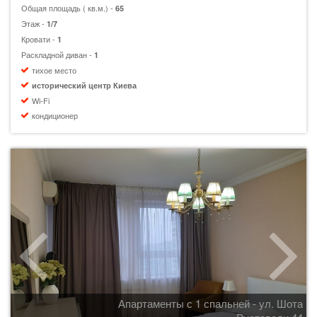
Общая площадь ( кв.м.) -
65
Этаж -
1/7
Кровати -
1
Раскладной диван -
1
тихое место
исторический центр Киева
Wi-Fi
кондиционер
Апартаменты с 1 спальней - ул. Шота