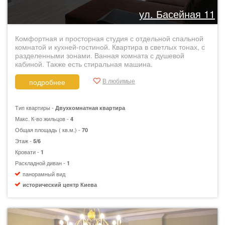
ул. Басейная 11
Комфортная и просторная студия с отдельной спальной
комнатой и кухней-гостиной. Квартира в светлых тонах, с
разделенными зонами. Ванная комната с душевой
кабиной. Также есть стиральная машина.
В любимые
подробнее
Тип квартиры -
Двухкомнатная квартира
Макс. К-во жильцов -
4
Общая площадь ( кв.м.) -
70
Этаж -
5/6
Кровати -
1
Раскладной диван -
1
панорамный вид
исторический центр Киева