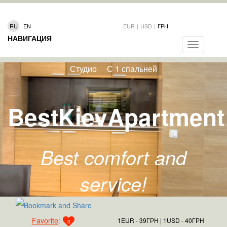
RU
EN
EUR
|
USD
|
ГРН
НАВИГАЦИЯ
Toggle
navigation
Студио
С 1 спальней
BestKievApartment
Best comfort and
service!
Favorite
:
1EUR - 39ГРН
1USD - 40ГРН
0