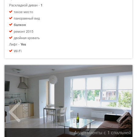
Раскладной диван -
1
тихое место
панорамный вид
балкон
ремонт 2015
двойная кровать
Лифт -
Yes
Wi-Fi
Апартаменты с 1 спальней