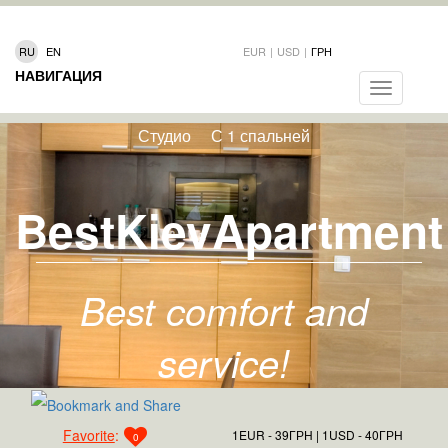
RU
EN
EUR
|
USD
|
ГРН
НАВИГАЦИЯ
Toggle
navigation
Студио
С 1 спальней
BestKievApartment
Best comfort and
service!
Favorite
:
1EUR - 39ГРН
1USD - 40ГРН
0