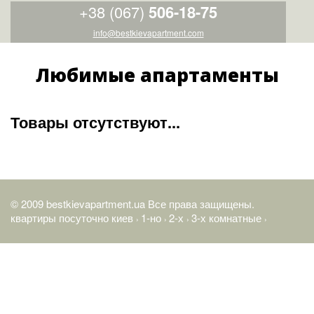
+38 (067)
506-18-75
info@bestkievapartment.com
Любимые апартаменты
Товары отсутствуют...
© 2009 bestkievapartment.ua Все права защищены.
квартиры посуточно киев
1-но
2-х
3-х комнатные
›
›
›
›