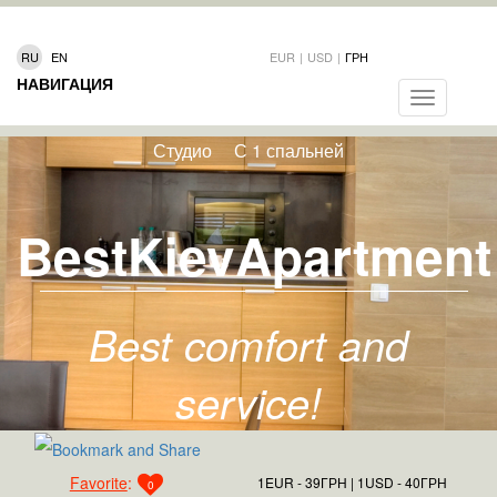
RU
EN
EUR
|
USD
|
ГРН
НАВИГАЦИЯ
Toggle
navigation
Студио
С 1 спальней
BestKievApartment
Best comfort and
service!
Favorite
:
1EUR - 39ГРН
1USD - 40ГРН
0