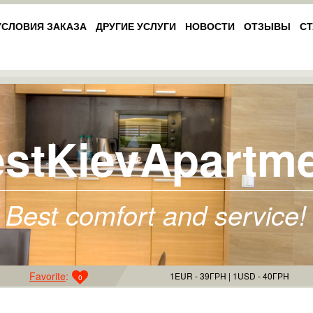
УСЛОВИЯ ЗАКАЗА
ДРУГИЕ УСЛУГИ
НОВОСТИ
ОТЗЫВЫ
СТ
stKievApartm
Best comfort and service!
Favorite
:
1EUR - 39ГРН
1USD - 40ГРН
0