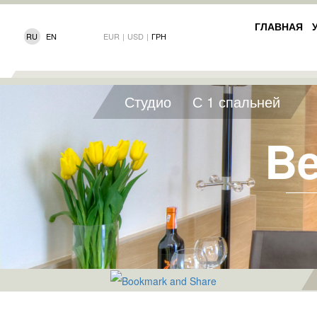
ГЛАВНАЯ
RU
EN
EUR
|
USD
|
ГРН
Студио
С 1 спальней
Be