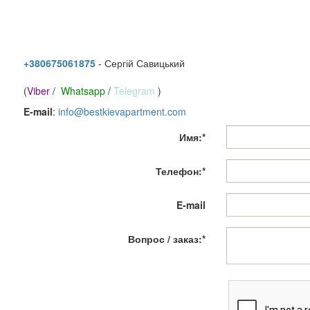
+380675061875
- Сергій Савицький
(
Viber
/
Whatsapp
/
Telegram
)
E-mail
:
info@bestkievapartment.com
Имя:*
Телефон:*
E-mail
Вопрос / заказ:*