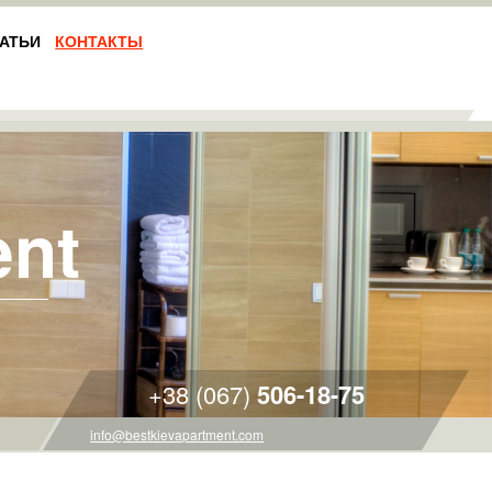
АТЬИ
КОНТАКТЫ
ent
+38 (067)
506-18-75
info@bestkievapartment.com