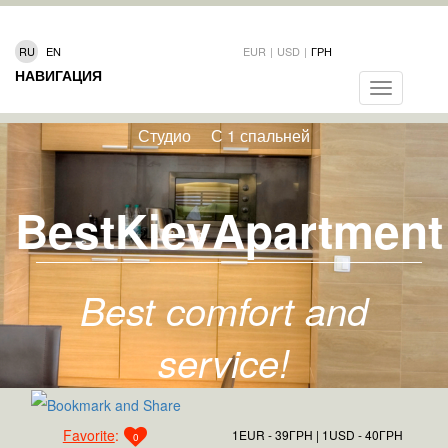
RU
EN
EUR
|
USD
|
ГРН
НАВИГАЦИЯ
Toggle
navigation
Студио
С 1 спальней
BestKievApartment
Best comfort and
service!
Favorite
:
1EUR - 39ГРН
1USD - 40ГРН
0