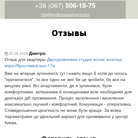
+38 (067)
506-18-75
info@bestkievapartment.com
Отзывы
Дмитро
20.08.2024
-
Отзыв для квартиры
Двухуровневая студия возле золотых
воротЯрославов вал 17а
Вже не вперше зупиняюсь тут і навіть якщо б хотів до чогось
"причепитися", то все одно не зміг би це зробити, бо все на
вищому рівні. Всі апартаменти, де я зупинявся, були
комфортними, затишними й оснащеними всім необхідним для
декількох діб проживання. Процес заселенння і виселення
максимально гнучкий і комфортний. Комунікація - оперативна.
Співвідношення ціна/якість не може бути краще. За всіма
параметрами це ідеальний варіант для проживання у центрі
Києва.