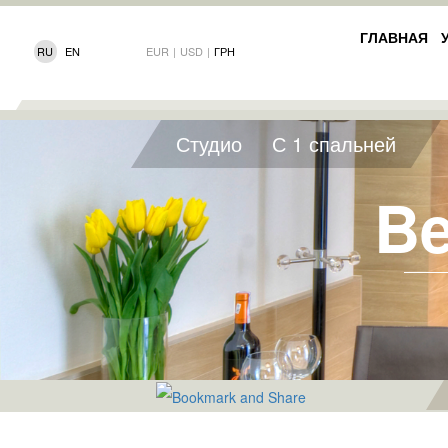
ГЛАВНАЯ
RU
EN
EUR
|
USD
|
ГРН
Студио
С 1 спальней
Be