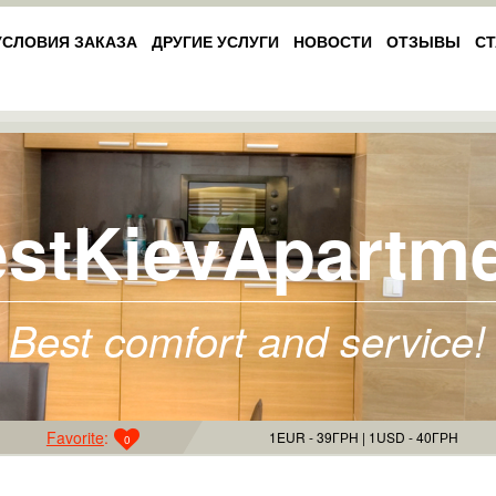
УСЛОВИЯ ЗАКАЗА
ДРУГИЕ УСЛУГИ
НОВОСТИ
ОТЗЫВЫ
СТ
stKievApartm
Best comfort and service!
Favorite
:
1EUR - 39ГРН
1USD - 40ГРН
0