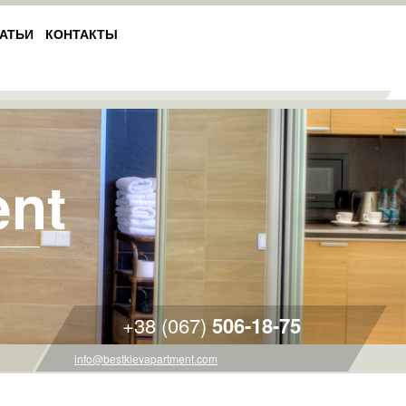
АТЬИ
КОНТАКТЫ
ent
+38 (067)
506-18-75
info@bestkievapartment.com