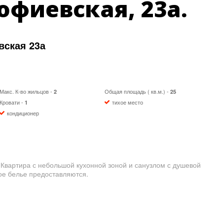
офиевская, 23а.
вская 23а
Макс. К-во жильцов -
Общая площадь ( кв.м.) -
2
25
Кровати -
тихое место
1
кондиционер
Квартира с небольшой кухонной зоной и санузлом с душевой
ое белье предоставляются.