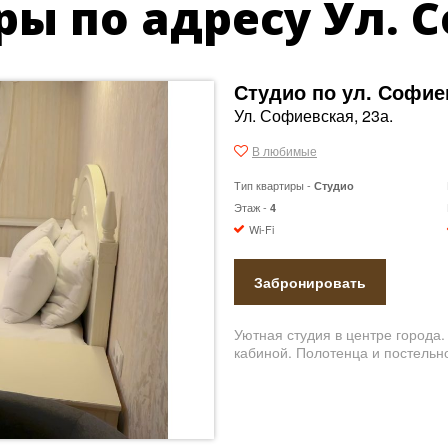
ы по адресу Ул. С
Студио по ул. Софие
Ул. Софиевская, 23а.
В любимые
Тип квартиры -
Студио
Этаж -
4
Wi-Fi
Забронировать
Уютная студия в центре города.
кабиной.
Полотенца и постельн