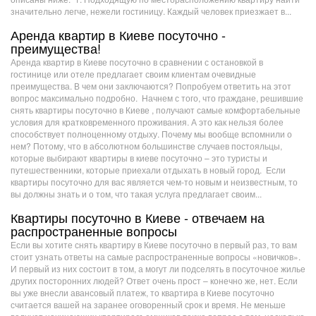
значительно легче, нежели гостиницу. Каждый человек приезжает в...
Аренда квартир в Киеве посуточно -
преимущества!
Аренда квартир в Киеве посуточно в сравнении с остановкой в
гостинице или отеле предлагает своим клиентам очевидные
преимущества. В чем они заключаются? Попробуем ответить на этот
вопрос максимально подробно. Начнем с того, что граждане, решившие
снять квартиры посуточно в Киеве , получают самые комфортабельные
условия для кратковременного проживания. А это как нельзя более
способствует полноценному отдыху. Почему мы вообще вспомнили о
нем? Потому, что в абсолютном большинстве случаев постояльцы,
которые выбирают квартиры в киеве посуточно – это туристы и
путешественники, которые приехали отдыхать в новый город. Если
квартиры посуточно для вас является чем-то новым и неизвестным, то
вы должны знать и о том, что такая услуга предлагает своим...
Квартиры посуточно в Киеве - отвечаем на
распространенные вопросы
Если вы хотите снять квартиру в Киеве посуточно в первый раз, то вам
стоит узнать ответы на самые распространенные вопросы «новичков».
И первый из них состоит в том, а могут ли подселять в посуточное жилье
других посторонних людей? Ответ очень прост – конечно же, нет. Если
вы уже внесли авансовый платеж, то квартира в Киеве посуточно
считается вашей на заранее оговоренный срок и время. Не меньше