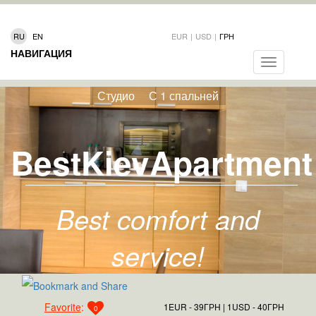
RU
EN
EUR
|
USD
|
ГРН
НАВИГАЦИЯ
Toggle
navigation
Студио
С 1 спальней
BestKievApartment
Best comfort and
service!
Favorite
:
1EUR - 39ГРН
1USD - 40ГРН
0