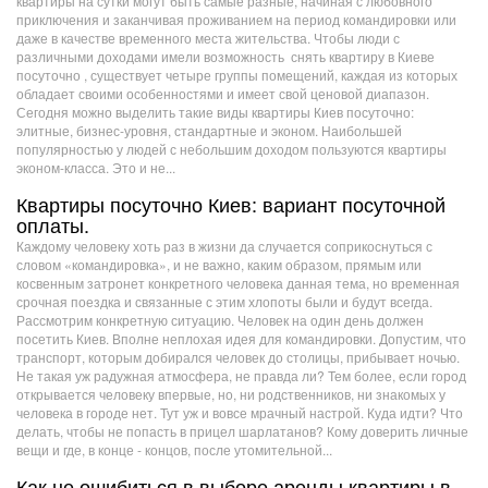
квартиры на сутки могут быть самые разные, начиная с любовного
приключения и заканчивая проживанием на период командировки или
даже в качестве временного места жительства. Чтобы люди с
различными доходами имели возможность снять квартиру в Киеве
посуточно , существует четыре группы помещений, каждая из которых
обладает своими особенностями и имеет свой ценовой диапазон.
Сегодня можно выделить такие виды квартиры Киев посуточно:
элитные, бизнес-уровня, стандартные и эконом. Наибольшей
популярностью у людей с небольшим доходом пользуются квартиры
эконом-класса. Это и не...
Квартиры посуточно Киев: вариант посуточной
оплаты.
Каждому человеку хоть раз в жизни да случается соприкоснуться с
словом «командировка», и не важно, каким образом, прямым или
косвенным затронет конкретного человека данная тема, но временная
срочная поездка и связанные с этим хлопоты были и будут всегда.
Рассмотрим конкретную ситуацию. Человек на один день должен
посетить Киев. Вполне неплохая идея для командировки. Допустим, что
транспорт, которым добирался человек до столицы, прибывает ночью.
Не такая уж радужная атмосфера, не правда ли? Тем более, если город
открывается человеку впервые, но, ни родственников, ни знакомых у
человека в городе нет. Тут уж и вовсе мрачный настрой. Куда идти? Что
делать, чтобы не попасть в прицел шарлатанов? Кому доверить личные
вещи и где, в конце - концов, после утомительной...
Как не ошибиться в выборе аренды квартиры в