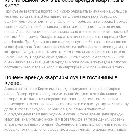
Киеве.
При съеме квартиры посуточно нужно обращать внимание на большое
количество деталей. В большинстве случаев приезжие совершают
ошибки, чем часто портят впечатления о пребывании в городе. Прежде
всего не забудьте забронировать квартиру заранее. Поиск ее очень
прост. Для этого можно просто воспользоваться интернетом, поисковой
системой, например Google, и задать ключевые фразы, например Kiev
apartments. При бронировании квартиры нужно обращать внимание на
много факторов. Важным из них является район расположения дома, в
котором находятся апартаменты. Желательно чтобы он бы как можно
ближе к центу. Подъезд дома должен быть в хорошем состоянии. Это
очень важно так как в центре города многие дома и подъезды в плохом
состоянии, несмотря на хорошие квартиры в них, пребывание в таких...
Почему аренда квартиры лучше гостиницы в
Киеве.
Аренда квартиры в Киеве имеет ряд преимуществ снятия номера в
отеле. В квартире площадь значительно больше, чем в большинстве в
номеров в отелях, в них ощущается простор. Кроме того большим
преимуществом есть наличие всего того что создает уютную обстановку
дома. В квартирах удобные комнаты, в наличии полностью
оборудованная всем необходимым кухня. В тоже время цена аренды
квартиры значительно ниже чем в отелях, где за те же деньги уровень
апартаментов намного ниже. Особенность Киевских гостиниц в том, что
хорошие гостиницы очень дорогие, а в доступных по ценах гостиницах