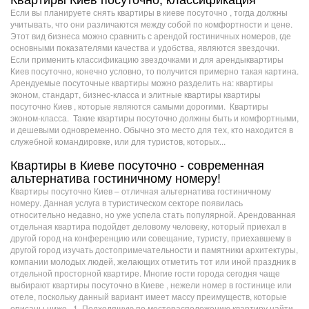
Если вы планируете снять квартиры в киеве посуточно , тогда должны
учитывать, что они различаются между собой по комфортности и цене.
Этот вид бизнеса можно сравнить с арендой гостиничных номеров, где
основными показателями качества и удобства, являются звездочки.
Если применить классификацию звездочками и для арендыквартиры
Киев посуточно, конечно условно, то получится примерно такая картина.
Арендуемые посуточные квартиры можно разделить на: квартиры
эконом, стандарт, бизнес-класса и элитные квартиры квартиры
посуточно Киев , которые являются самыми дорогими. Квартиры
эконом-класса. Такие квартиры посуточно должны быть и комфортными,
и дешевыми одновременно. Обычно это место для тех, кто находится в
служебной командировке, или для туристов, которых...
Квартиры в Киеве посуточно - современная
альтернатива гостиничному номеру!
Квартиры посуточно Киев – отличная альтернатива гостиничному
номеру. Данная услуга в туристическом секторе появилась
относительно недавно, но уже успела стать популярной. Арендованная
отдельная квартира подойдет деловому человеку, который приехал в
другой город на конференцию или совещание, туристу, приехавшему в
другой город изучать достопримечательности и памятники архитектуры,
компании молодых людей, желающих отметить тот или иной праздник в
отдельной просторной квартире. Многие гости города сегодня чаще
выбирают квартиры посуточно в Киеве , нежели номер в гостинице или
отеле, поскольку данный вариант имеет массу преимуществ, которые
описаны ниже. 1. Подходящую по месторасположению квартиру найти