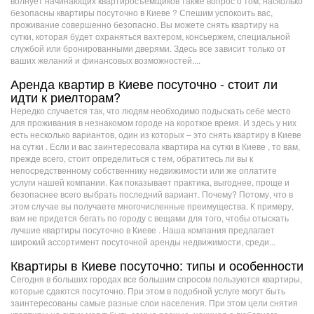
волнует начинающих квартиросъемщиков также вопрос о том, насколько
безопасны квартиры посуточно в Киеве ? Спешим успокоить вас,
проживание совершенно безопасно. Вы можете снять квартиру на
сутки, которая будет охраняться вахтером, консьержем, специальной
службой или бронированными дверями. Здесь все зависит только от
ваших желаний и финансовых возможностей....
Аренда квартир в Киеве посуточно - стоит ли
идти к риелторам?
Нередко случается так, что людям необходимо подыскать себе место
для проживания в незнакомом городе на короткое время. И здесь у них
есть несколько вариантов, один из которых – это снять квартиру в Киеве
на сутки . Если и вас заинтересовала квартира на сутки в Киеве , то вам,
прежде всего, стоит определиться с тем, обратитесь ли вы к
непосредственному собственнику недвижимости или же оплатите
услуги нашей компании. Как показывает практика, выгоднее, проще и
безопаснее всего выбрать последний вариант. Почему? Потому, что в
этом случае вы получаете многочисленные преимущества. К примеру,
вам не придется бегать по городу с вещами для того, чтобы отыскать
лучшие квартиры посуточно в Киеве . Наша компания предлагает
широкий ассортимент посуточной аренды недвижимости, среди...
Квартиры в Киеве посуточно: типы и особенности
Сегодня в больших городах все большим спросом пользуются квартиры,
которые сдаются посуточно. При этом в подобной услуге могут быть
заинтересованы самые разные слои населения. При этом цели снятия